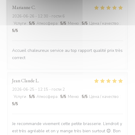
Marianne
C
2026-06-26
- 12:30 - гости 6
Услуги
:
5
/5
Атмосфера
:
5
/5
Меню
:
5
/5
Цена / качество
:
5
/5
Accueil chaleureux service au top rapport qualité prix très
correct
Jean Claude
L
2026-06-25
- 12:15 - гости 2
Услуги
:
5
/5
Атмосфера
:
5
/5
Меню
:
5
/5
Цена / качество
:
5
/5
Je recommande vivement cette petite brasserie. L’endroit y
est très agréable et on y mange très bien surtout 😊. Bon