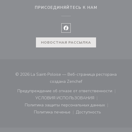
ПРИСОЕДИНЯЙТЕСЬ К НАМ
Facebook ((открывается в ново
НОВОСТНАЯ РАССЫЛКА
© 2026 La Saint-Poloise — Веб-страница ресторана
((открывается в новом ок
создана
Zenchef
Предупреждение об отказе от ответственности
((открывается в новом окне))
УСЛОВИЯ ИСПОЛЬЗОВАНИЯ
((открывается в новом окне))
Политика защиты персональных данных
((открывается в новом окне))
Политика печенье
Доступность
((открывается в новом окне))
((открывается в новом