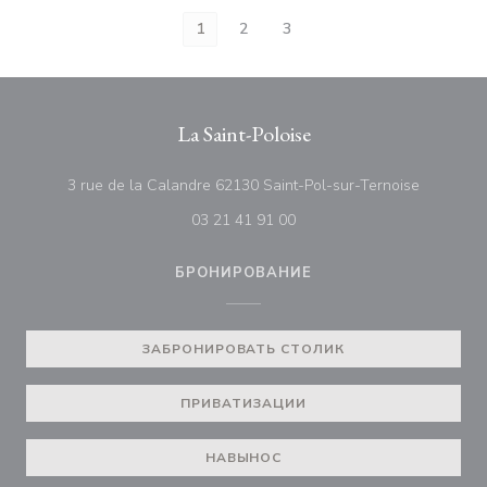
1
2
3
La Saint-Poloise
((открыва
3 rue de la Calandre 62130 Saint-Pol-sur-Ternoise
03 21 41 91 00
БРОНИРОВАНИЕ
ЗАБРОНИРОВАТЬ СТОЛИК
ПРИВАТИЗАЦИИ
НАВЫНОС