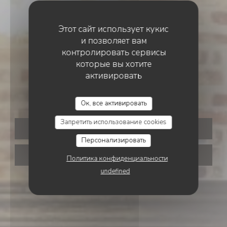
Этот сайт использует кукис
и позволяет вам
контролировать сервисы
которые вы хотите
ПИВНОЙ БАР
•
SAINT-POL-SUR-TERNOISE
активировать
La Saint-Poloise
Ок, все активировать
Запретить использование cookies
ЗАБРОНИРОВАТЬ СТОЛИК
Персонализировать
НАВЫНОС
Политика конфиденциальности
undefined