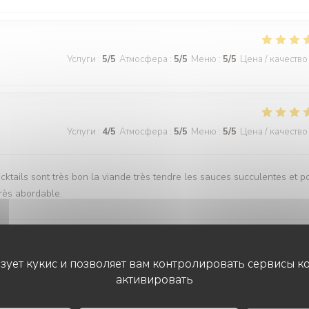
Услуги
:
5
/5
Атмосфера
:
5
/5
Меню
:
5
/5
Цена / качество
Услуги
:
4
/5
Атмосфера
:
5
/5
Меню
:
5
/5
Цена / качество
ocktails sont très bon la viande très tendre les sauces succulentes et p
 très abordable.
ьзует кукис и позволяет вам контролировать сервисы к
Услуги
:
5
/5
Атмосфера
:
5
/5
Меню
:
5
/5
Цена / качество
активировать