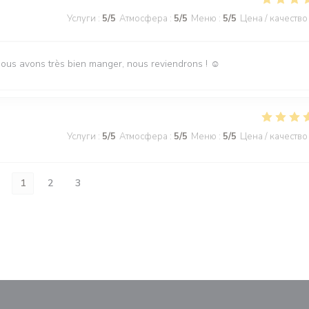
Услуги
:
5
/5
Атмосфера
:
5
/5
Меню
:
5
/5
Цена / качество
Nous avons très bien manger, nous reviendrons ! ☺️
Услуги
:
5
/5
Атмосфера
:
5
/5
Меню
:
5
/5
Цена / качество
1
2
3