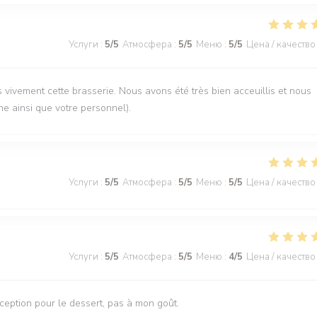
Услуги
:
5
/5
Атмосфера
:
5
/5
Меню
:
5
/5
Цена / качество
vement cette brasserie. Nous avons été très bien acceuillis et nous
ne ainsi que votre personnel).
Услуги
:
5
/5
Атмосфера
:
5
/5
Меню
:
5
/5
Цена / качество
Услуги
:
5
/5
Атмосфера
:
5
/5
Меню
:
4
/5
Цена / качество
éception pour le dessert, pas à mon goût.