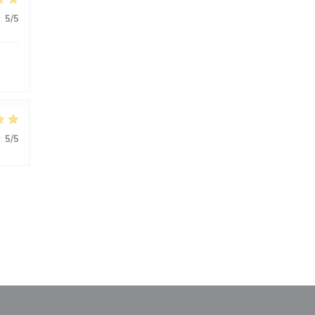
:
5
/5
:
5
/5