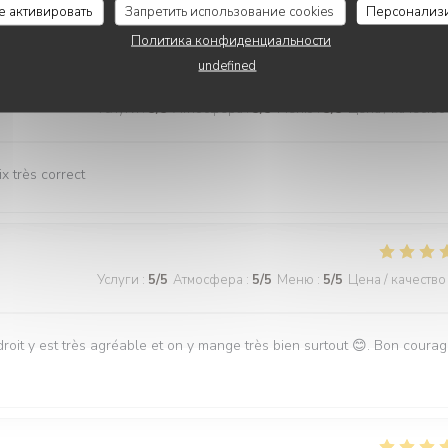
се активировать
Запретить использование cookies
Персонализ
Политика конфиденциальности
undefined
Услуги
:
5
/5
Атмосфера
:
5
/5
Меню
:
5
/5
Цена / качество
x très correct
Услуги
:
5
/5
Атмосфера
:
5
/5
Меню
:
5
/5
Цена / качество
roit y est très agréable et on y mange très bien surtout 😊. Bon coura