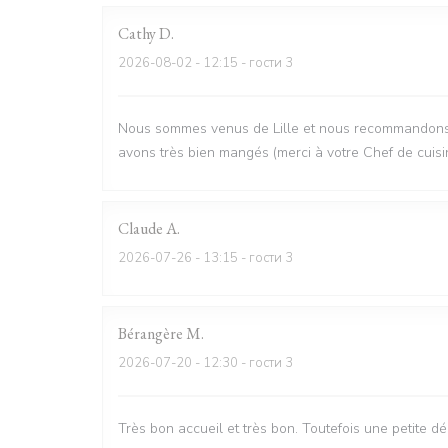
Cathy
D
2026-08-02
- 12:15 - гости 3
Nous sommes venus de Lille et nous recommandons vi
avons très bien mangés (merci à votre Chef de cuisi
Claude
A
2026-07-26
- 13:15 - гости 3
Bérangère
M
2026-07-20
- 12:30 - гости 3
Très bon accueil et très bon. Toutefois une petite d