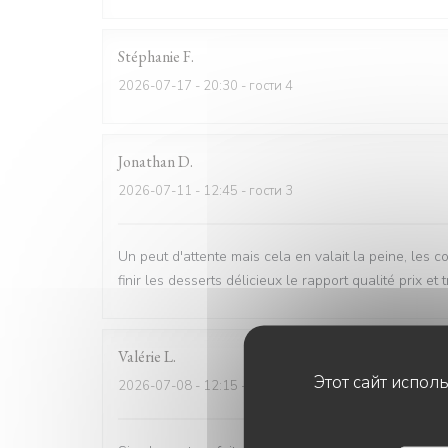
Stéphanie
F
2026-07-17
- 20:30 - гости 4
Jonathan
D
2026-07-11
- 12:45 - гости 3
Un peut d'attente mais cela en valait la peine, les c
finir les desserts délicieux le rapport qualité prix et
Valérie
L
Этот сайт испол
2026-07-08
- 12:15 - гости 2