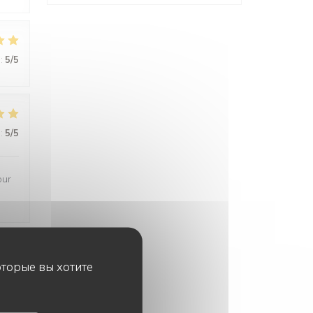
:
5
/5
:
5
/5
our
оторые вы хотите
:
5
/5