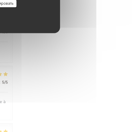
ировать
:
5
/5
:
5
/5
ge à