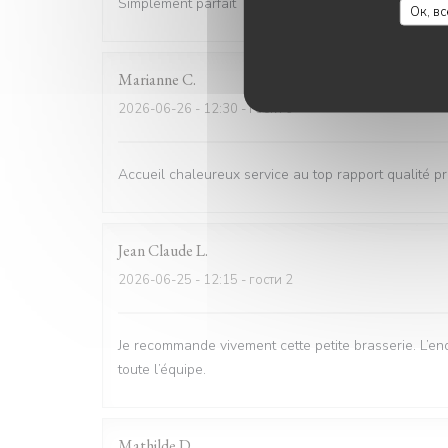
Simplement parfait
Ок, в
Marianne
C
2026-06-26
- 12:30 - гости 6
Accueil chaleureux service au top rapport qualité pri
Jean Claude
L
2026-06-25
- 12:15 - гости 2
Je recommande vivement cette petite brasserie. L’end
toute l’équipe.
Mathilde
D