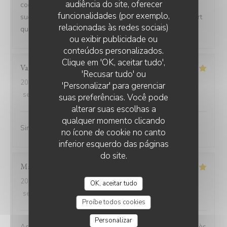
audiência do site, oferecer
cocktails sont très bon la viande très tendre les sauces
funcionalidades (por exemplo,
succulentes et pour finir les desserts délicieux le rapport
relacionadas às redes sociais)
qualité prix et très abordable.
ou exibir publicidade ou
conteúdos personalizados.
Clique em 'OK, aceitar tudo',
Valérie
L
'Recusar tudo' ou
2026-07-08
- 12:15 - guests 2
'Personalizar' para gerenciar
service
:
5
/5
ambience
:
5
/5
menu
:
5
/5
quality_price
:
5
/5
suas preferências. Você pode
alterar suas escolhas a
qualquer momento clicando
Simplement parfait
no ícone de cookie no canto
inferior esquerdo das páginas
do site.
Marianne
C
2026-06-26
- 12:30 - guests 6
OK, aceitar tudo
service
:
5
/5
ambience
:
5
/5
menu
:
5
/5
quality_price
:
5
/5
Proíbe todos cookies
Personalizar
Accueil chaleureux service au top rapport qualité prix très