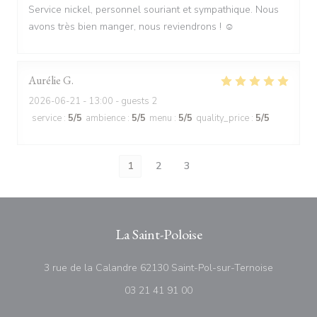
Service nickel, personnel souriant et sympathique. Nous
avons très bien manger, nous reviendrons ! ☺️
Aurélie
G
2026-06-21
- 13:00 - guests 2
service
:
5
/5
ambience
:
5
/5
menu
:
5
/5
quality_price
:
5
/5
1
2
3
La Saint-Poloise
((abre nu
3 rue de la Calandre 62130 Saint-Pol-sur-Ternoise
03 21 41 91 00