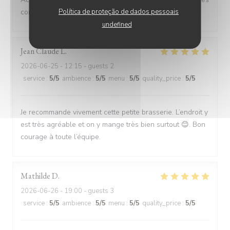
Política de proteção de dados pessoais
correct
undefined
Jean Claude
L
2026-06-25
- 12:15 - guests 2
service
:
5
/5
ambience
:
5
/5
menu
:
5
/5
quality_price
:
5
/5
Je recommande vivement cette petite brasserie. L’endroit y
est très agréable et on y mange très bien surtout 😊. Bon
courage à toute l’équipe.
Mathilde
D
2026-06-26
- 19:00 - guests 3
service
:
5
/5
ambience
:
5
/5
menu
:
5
/5
quality_price
:
5
/5