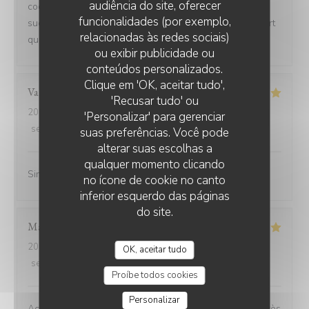
audiência do site, oferecer
cocktails sont très bon la viande très tendre les sauces
funcionalidades (por exemplo,
succulentes et pour finir les desserts délicieux le rapport
relacionadas às redes sociais)
qualité prix et très abordable.
ou exibir publicidade ou
conteúdos personalizados.
Clique em 'OK, aceitar tudo',
Valérie
L
'Recusar tudo' ou
2026-07-08
- 12:15 - guests 2
'Personalizar' para gerenciar
service
:
5
/5
ambience
:
5
/5
menu
:
5
/5
quality_price
:
5
/5
suas preferências. Você pode
alterar suas escolhas a
qualquer momento clicando
Simplement parfait
no ícone de cookie no canto
inferior esquerdo das páginas
do site.
Marianne
C
2026-06-26
- 12:30 - guests 6
OK, aceitar tudo
service
:
5
/5
ambience
:
5
/5
menu
:
5
/5
quality_price
:
5
/5
Proíbe todos cookies
Personalizar
Accueil chaleureux service au top rapport qualité prix très