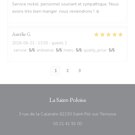
Service nickel, personnel souriant et sympathique. Nous
avons très bien manger, nous reviendrons ! ☺️
Aurélie
G
2026-06-21
- 13:00 - guests 2
service
:
5
/5
ambience
:
5
/5
menu
:
5
/5
quality_price
:
5
/5
1
2
3
La Saint-Poloise
((abre nu
3 rue de la Calandre 62130 Saint-Pol-sur-Ternoise
03 21 41 91 00