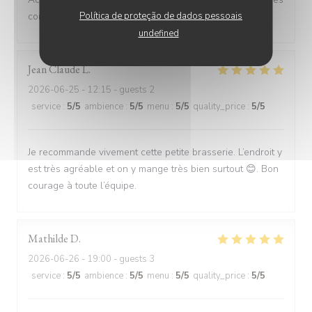
Política de proteção de dados pessoais
correct
undefined
Jean Claude
L
2026-06-25
- 12:15 - guests 2
service
:
5
/5
ambience
:
5
/5
menu
:
5
/5
quality_price
:
5
/5
Je recommande vivement cette petite brasserie. L’endroit y
est très agréable et on y mange très bien surtout 😊. Bon
courage à toute l’équipe.
Mathilde
D
2026-06-26
- 19:00 - guests 3
service
:
5
/5
ambience
:
5
/5
menu
:
5
/5
quality_price
:
5
/5