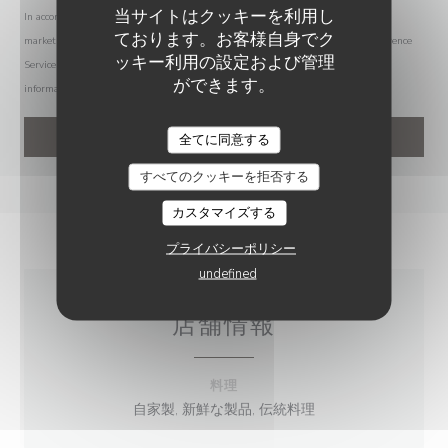
当サイトはクッキーを利用し
In accordance with data protection regulations, you have the right to opt out of
ております。お客様自身でク
marketing communications. UK residents can register with the Telephone Preference
ッキー利用の設定および管理
Service at
tpsonline.org.uk
. US residents can register at
donotcall.gov
. For more
ができます。
information about how we process your data, please see our
privacy policy
.
全てに同意する
すべてのクッキーを拒否する
カスタマイズする
プライバシーポリシー
undefined
店舗情報
料理
自家製, 新鮮な製品, 伝統料理