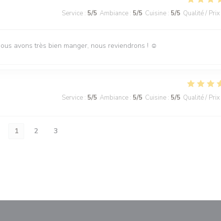
Service
:
5
/5
Ambiance
:
5
/5
Cuisine
:
5
/5
Qualité / Prix
Nous avons très bien manger, nous reviendrons ! ☺️
Service
:
5
/5
Ambiance
:
5
/5
Cuisine
:
5
/5
Qualité / Prix
1
2
3