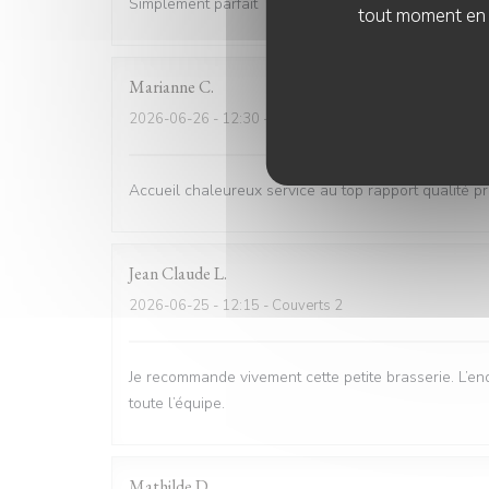
Simplement parfait
tout moment en c
Marianne
C
2026-06-26
- 12:30 - Couverts 6
Accueil chaleureux service au top rapport qualité pri
Jean Claude
L
2026-06-25
- 12:15 - Couverts 2
Je recommande vivement cette petite brasserie. L’end
toute l’équipe.
Mathilde
D