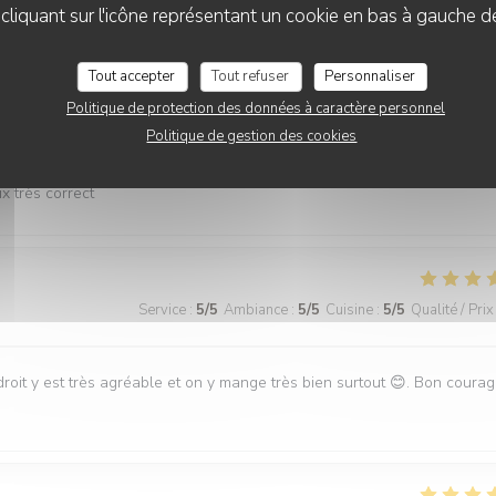
liquant sur l'icône représentant un cookie en bas à gauche d
Tout accepter
Tout refuser
Personnaliser
Politique de protection des données à caractère personnel
Service
:
5
/5
Ambiance
:
5
/5
Cuisine
:
5
/5
Qualité / Prix
Politique de gestion des cookies
x très correct
Service
:
5
/5
Ambiance
:
5
/5
Cuisine
:
5
/5
Qualité / Prix
roit y est très agréable et on y mange très bien surtout 😊. Bon coura