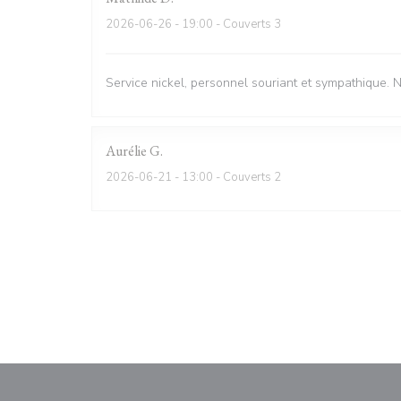
2026-06-26
- 19:00 - Couverts 3
Service nickel, personnel souriant et sympathique. 
Aurélie
G
2026-06-21
- 13:00 - Couverts 2