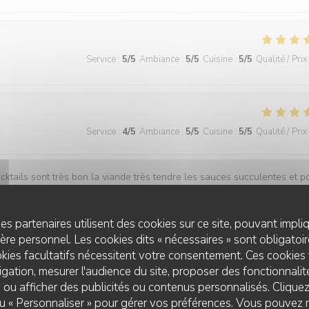
Service
:
5
/5
Ambiance
:
5
/5
Cuisine
:
5
/5
Qualité / Prix
Service
:
4
/5
Ambiance
:
5
/5
Cuisine
:
5
/5
Qualité / Prix
ocktails sont très bon la viande très tendre les sauces succulentes et p
 très abordable.
es partenaires utilisent des cookies sur ce site, pouvant impli
re personnel. Les cookies dits « nécessaires » sont obligatoire
kies facultatifs nécessitent votre consentement. Ces cookies 
Service
:
5
/5
Ambiance
:
5
/5
Cuisine
:
5
/5
Qualité / Prix
gation, mesurer l'audience du site, proposer des fonctionnalité
 ou afficher des publicités ou contenus personnalisés. Clique
 ou « Personnaliser » pour gérer vos préférences. Vous pouvez 