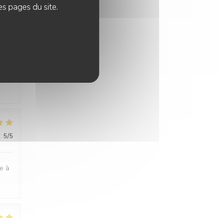
es pages du site.
:
5
/5
:
5
/5
ge à