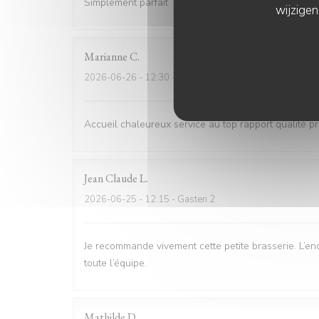
Simplement parfait
wijzigen
Marianne
C
2026-06-26
- 12:30 - Gasten 6
Accueil chaleureux service au top rapport qualité pri
Jean Claude
L
2026-06-25
- 12:15 - Gasten 2
Je recommande vivement cette petite brasserie. L’end
toute l’équipe.
Mathilde
D