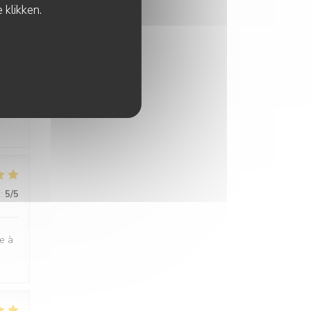
 klikken.
:
5
/5
:
5
/5
ge à