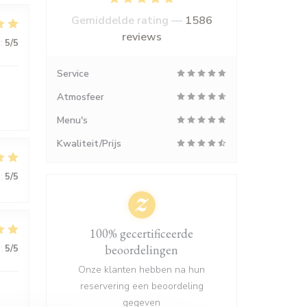
Gemiddelde rating —
1586
reviews
:
5
/5
Service
Atmosfeer
Menu's
Kwaliteit/Prijs
:
5
/5
100% gecertificeerde
beoordelingen
:
5
/5
Onze klanten hebben na hun
reservering een beoordeling
gegeven