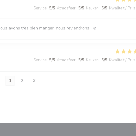
Service
:
5
/5
Atmosfeer
:
5
/5
Keuken
:
5
/5
Kwaliteit / Prijs
Nous avons très bien manger, nous reviendrons ! ☺️
Service
:
5
/5
Atmosfeer
:
5
/5
Keuken
:
5
/5
Kwaliteit / Prijs
1
2
3