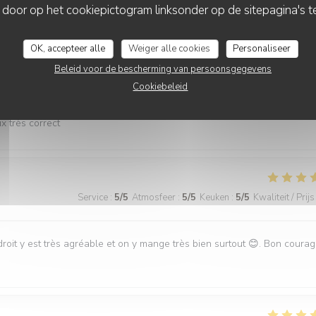
 door op het cookiepictogram linksonder op de sitepagina's te
OK, accepteer alle
Weiger alle cookies
Personaliseer
Beleid voor de bescherming van persoonsgegevens
Service
:
5
/5
Atmosfeer
:
5
/5
Keuken
:
5
/5
Kwaliteit / Prijs
Cookiebeleid
x très correct
Service
:
5
/5
Atmosfeer
:
5
/5
Keuken
:
5
/5
Kwaliteit / Prijs
roit y est très agréable et on y mange très bien surtout 😊. Bon coura