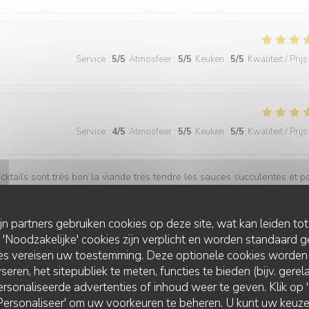
Service
:
5
/5
Atmosfeer
:
5
/5
Keuken
:
5
/5
Kwaliteit / Prijs
Service
:
4
/5
Atmosfeer
:
5
/5
Keuken
:
5
/5
Kwaliteit / Prijs
ocktails sont très bon la viande très tendre les sauces succulentes et p
 très abordable.
ijn partners gebruiken cookies op deze site, wat kan leiden to
Noodzakelijke' cookies zijn verplicht en worden standaard g
ies vereisen uw toestemming. Deze optionele cookies worden
Service
:
5
/5
Atmosfeer
:
5
/5
Keuken
:
5
/5
Kwaliteit / Prijs
seren, het sitepubliek te meten, functies te bieden (bijv. gere
rsonaliseerde advertenties of inhoud weer te geven. Klik op 'O
 'Personaliseer' om uw voorkeuren te beheren. U kunt uw keu