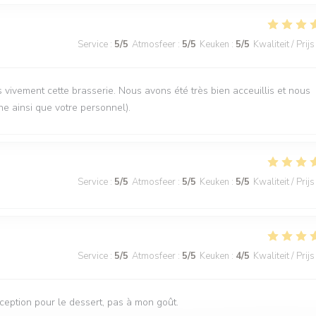
Service
:
5
/5
Atmosfeer
:
5
/5
Keuken
:
5
/5
Kwaliteit / Prijs
vement cette brasserie. Nous avons été très bien acceuillis et nous
ne ainsi que votre personnel).
Service
:
5
/5
Atmosfeer
:
5
/5
Keuken
:
5
/5
Kwaliteit / Prijs
Service
:
5
/5
Atmosfeer
:
5
/5
Keuken
:
4
/5
Kwaliteit / Prijs
éception pour le dessert, pas à mon goût.