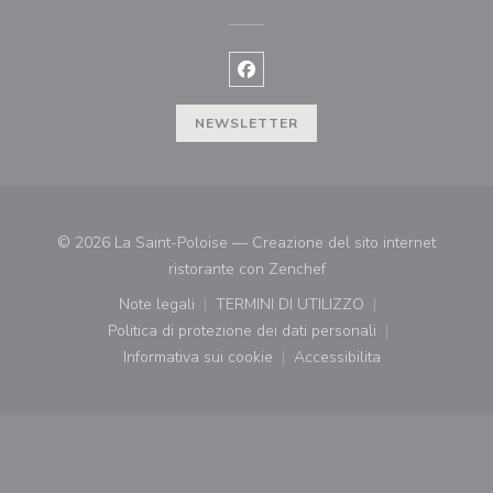
Facebook ((apre una nuova finest
NEWSLETTER
© 2026 La Saint-Poloise — Creazione del sito internet
((apre una nuova finestr
ristorante con
Zenchef
Note legali
TERMINI DI UTILIZZO
((apre una nuova finestra))
((apre una nuova finestra))
Politica di protezione dei dati personali
((apre una nuova finestra))
Informativa sui cookie
Accessibilita
((apre una nuova finestra))
((apre una nuova finest