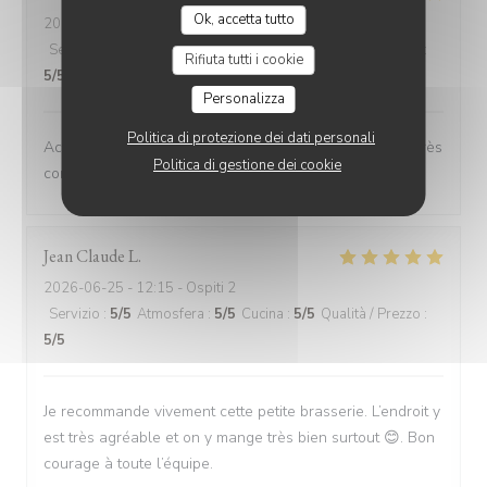
Ok, accetta tutto
2026-06-26
- 12:30 - Ospiti 6
Servizio
:
5
/5
Atmosfera
:
5
/5
Cucina
:
5
/5
Qualità / Prezzo
:
Rifiuta tutti i cookie
5
/5
Personalizza
Politica di protezione dei dati personali
Accueil chaleureux service au top rapport qualité prix très
Politica di gestione dei cookie
correct
Jean Claude
L
2026-06-25
- 12:15 - Ospiti 2
Servizio
:
5
/5
Atmosfera
:
5
/5
Cucina
:
5
/5
Qualità / Prezzo
:
5
/5
Je recommande vivement cette petite brasserie. L’endroit y
est très agréable et on y mange très bien surtout 😊. Bon
courage à toute l’équipe.