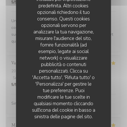
5
/5
predefinita. Altri cookies
opzionali richiedono il tuo
consenso. Questi cookies
Un peut d'attente mais cela en valait la peine, les
opzionali servono per
cocktails sont très bon la viande très tendre les sauces
analizzare la tua navigazione,
succulentes et pour finir les desserts délicieux le rapport
misurare l'audience del sito,
qualité prix et très abordable.
fornire funzionalità (ad
esempio, legate ai social
network) o visualizzare
Valérie
L
pubblicità o contenuti
personalizzati. Clicca su
2026-07-08
- 12:15 - Ospiti 2
'Accetta tutto', 'Rifiuta tutto' o
Servizio
:
5
/5
Atmosfera
:
5
/5
Cucina
:
5
/5
Qualità / Prezzo
:
'Personalizza' per gestire le
5
/5
tue preferenze. Puoi
modificare le tue scelte in
qualsiasi momento cliccando
Simplement parfait
sull'icona del cookie in basso a
sinistra delle pagine del sito.
Marianne
C