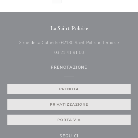
La Saint-Poloise
((apre una
3 rue de la Calandre 62130 Saint-Pol-sur-Ternoise
03 21 41 91 00
PRENOTAZIONE
PRENOTA
PRIVATIZZAZIONE
PORTA VIA
SEGUICI