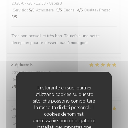
2026-07-20
- 12:30 - Ospiti 3
Servizio
:
5
/5
Atmosfera
:
5
/5
Cucina
:
4
/5
Qualità / Prezzo
:
5
/5
Très bon accueil et très bon. Toutefois une petite
déception pour le dessert, pas à mon goût.
Stéphanie
F
2026-07-17
- 20:30 - Ospiti 4
Servizio
:
5
/5
Atmosfera
:
5
/5
Cucina
:
5
/5
Qualità / Prezzo
:
5
/5
Il ristorante e i suoi partner
utilizzano cookies su questo
sito, che possono comportare
la raccolta di dati personali. I
Jonathan
D
cookies denominati
2026-07-11
- 12:45 - Ospiti 3
«necessari» sono obbligatori e
Servizio
:
4
/5
Atmosfera
:
5
/5
Cucina
:
5
/5
Qualità / Prezzo
:
installati per impostazione