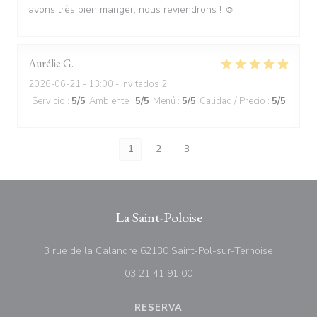
avons très bien manger, nous reviendrons ! ☺️
Aurélie
G
2026-06-21
- 13:00 - Invitados 2
Servicio
:
5
/5
Ambiente
:
5
/5
Menú
:
5
/5
Calidad / Precio
:
5
/5
1
2
3
La Saint-Poloise
((abre en
3 rue de la Calandre 62130 Saint-Pol-sur-Ternoise
03 21 41 91 00
RESERVA