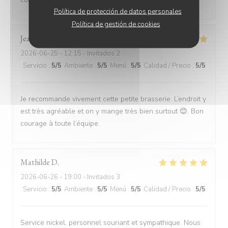
Política de protección de datos personales
Política de gestión de cookies
Jean Claude
L
2026-06-25
- 12:15 - Invitados 2
Servicio
:
5
/5
Ambiente
:
5
/5
Menú
:
5
/5
Calidad / Precio
:
5
/5
Je recommande vivement cette petite brasserie. L’endroit y
est très agréable et on y mange très bien surtout 😊. Bon
courage à toute l’équipe.
Mathilde
D
2026-06-26
- 19:00 - Invitados 3
Servicio
:
5
/5
Ambiente
:
5
/5
Menú
:
5
/5
Calidad / Precio
:
5
/5
Service nickel, personnel souriant et sympathique. Nous