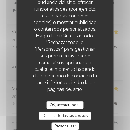
audiencia del sitio, ofrecer
succulentes et pour finir les desserts délicieux le rapport
funcionalidades (por ejemplo,
qualité prix et très abordable.
relacionadas con redes
sociales) o mostrar publicidad
o contenidos personalizados.
Valérie
L
Haga clic en 'Aceptar todo',
2026-07-08
- 12:15 - Invitados 2
'Rechazar todo' o
Servicio
:
5
/5
Ambiente
:
5
/5
Menú
:
5
/5
Calidad / Precio
:
5
/5
'Personalizar' para gestionar
sus preferencias. Puede
cambiar sus opciones en
Simplement parfait
cualquier momento haciendo
clic en el icono de cookie en la
parte inferior izquierda de las
Marianne
C
páginas del sitio.
2026-06-26
- 12:30 - Invitados 6
Servicio
:
5
/5
Ambiente
:
5
/5
Menú
:
5
/5
Calidad / Precio
:
5
/5
OK, aceptar todas
Denegar todas las cookies
Accueil chaleureux service au top rapport qualité prix très
Personalizar
correct