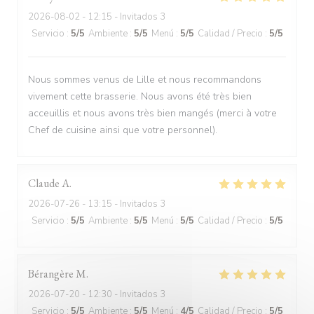
2026-08-02
- 12:15 - Invitados 3
Servicio
:
5
/5
Ambiente
:
5
/5
Menú
:
5
/5
Calidad / Precio
:
5
/5
Nous sommes venus de Lille et nous recommandons
vivement cette brasserie. Nous avons été très bien
acceuillis et nous avons très bien mangés (merci à votre
Chef de cuisine ainsi que votre personnel).
Claude
A
2026-07-26
- 13:15 - Invitados 3
Servicio
:
5
/5
Ambiente
:
5
/5
Menú
:
5
/5
Calidad / Precio
:
5
/5
Bérangère
M
2026-07-20
- 12:30 - Invitados 3
Servicio
:
5
/5
Ambiente
:
5
/5
Menú
:
4
/5
Calidad / Precio
:
5
/5