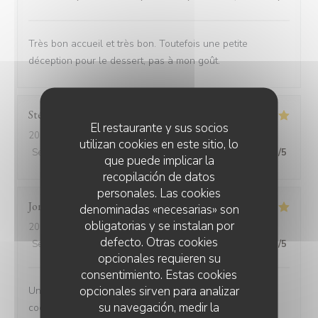
Très bon accueil et très bon. Toutefois une petite
déception pour le dessert, pas à mon goût.
Stéphanie
F
El restaurante y sus socios
2026-07-17
- 20:30 - Invitados 4
utilizan cookies en este sitio, lo
Servicio
:
5
/5
Ambiente
:
5
/5
Menú
:
5
/5
Calidad / Precio
:
5
/5
que puede implicar la
recopilación de datos
personales. Las cookies
Jonathan
D
denominadas «necesarias» son
obligatorias y se instalan por
2026-07-11
- 12:45 - Invitados 3
defecto. Otras cookies
Servicio
:
4
/5
Ambiente
:
5
/5
Menú
:
5
/5
Calidad / Precio
:
5
/5
opcionales requieren su
consentimiento. Estas cookies
opcionales sirven para analizar
Un peut d'attente mais cela en valait la peine, les
su navegación, medir la
cocktails sont très bon la viande très tendre les sauces