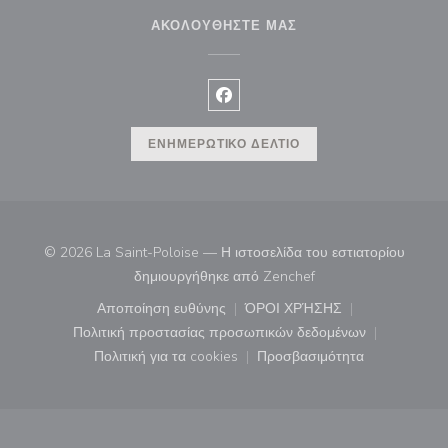
ΑΚΟΛΟΥΘΉΣΤΕ ΜΑΣ
Facebook ((ανοίγει σε νέο παρά
ΕΝΗΜΕΡΩΤΙΚΌ ΔΕΛΤΊΟ
© 2026 La Saint-Poloise — Η ιστοσελίδα του εστιατορίου
((ανοίγει σε νέο παρά
δημιουργήθηκε από
Zenchef
Αποποίηση ευθύνης
ΌΡΟΙ ΧΡΉΣΗΣ
((ανοίγει σε νέο παράθυρο))
((ανοίγει σε νέο παράθ
Πολιτική προστασίας προσωπικών δεδομένων
((ανοίγει σε νέο παράθυρο))
Πολιτική για τα cookies
Προσβασιμότητα
((ανοίγει σε νέο παράθυρο))
((ανοίγει σε νέο παρά