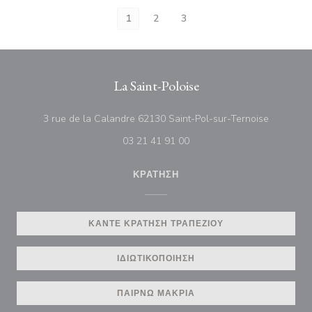
1
2
3
La Saint-Poloise
((ανοίγει
3 rue de la Calandre 62130 Saint-Pol-sur-Ternoise
03 21 41 91 00
ΚΡΆΤΗΣΗ
ΚΆΝΤΕ ΚΡΆΤΗΣΗ ΤΡΑΠΕΖΙΟΎ
ΙΔΙΩΤΙΚΟΠΟΊΗΣΗ
ΠΑΊΡΝΩ ΜΑΚΡΙΆ