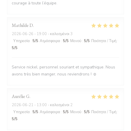
courage à toute l’équipe.
Mathilde
D
2026-06-26
- 19:00 - καλεσμένοι 3
Υπηρεσία
:
5
/5
Ατμόσφαιρα
:
5
/5
Μενού
:
5
/5
Ποιότητα / Τιμή
:
5
/5
Service nickel, personnel souriant et sympathique. Nous
avons très bien manger, nous reviendrons ! ☺️
Aurélie
G
2026-06-21
- 13:00 - καλεσμένοι 2
Υπηρεσία
:
5
/5
Ατμόσφαιρα
:
5
/5
Μενού
:
5
/5
Ποιότητα / Τιμή
:
5
/5