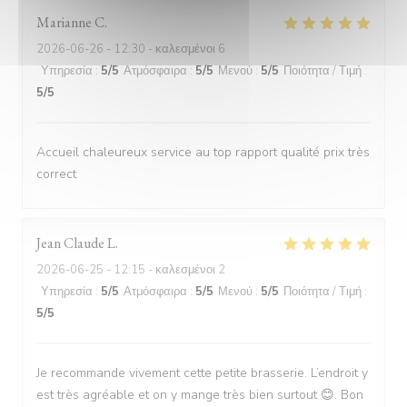
Marianne
C
2026-06-26
- 12:30 - καλεσμένοι 6
Υπηρεσία
:
5
/5
Ατμόσφαιρα
:
5
/5
Μενού
:
5
/5
Ποιότητα / Τιμή
:
5
/5
Accueil chaleureux service au top rapport qualité prix très
correct
Jean Claude
L
2026-06-25
- 12:15 - καλεσμένοι 2
Υπηρεσία
:
5
/5
Ατμόσφαιρα
:
5
/5
Μενού
:
5
/5
Ποιότητα / Τιμή
:
5
/5
Je recommande vivement cette petite brasserie. L’endroit y
est très agréable et on y mange très bien surtout 😊. Bon