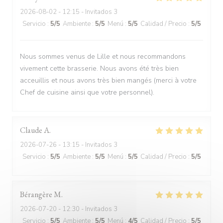
2026-08-02
- 12:15 - Invitados 3
Servicio
:
5
/5
Ambiente
:
5
/5
Menú
:
5
/5
Calidad / Precio
:
5
/5
Nous sommes venus de Lille et nous recommandons
vivement cette brasserie. Nous avons été très bien
acceuillis et nous avons très bien mangés (merci à votre
Chef de cuisine ainsi que votre personnel).
Claude
A
2026-07-26
- 13:15 - Invitados 3
Servicio
:
5
/5
Ambiente
:
5
/5
Menú
:
5
/5
Calidad / Precio
:
5
/5
Bérangère
M
2026-07-20
- 12:30 - Invitados 3
Servicio
:
5
/5
Ambiente
:
5
/5
Menú
:
4
/5
Calidad / Precio
:
5
/5