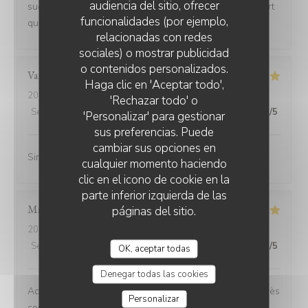
audiencia del sitio, ofrecer
succulentes et pour finir les desserts délicieux le rapport
funcionalidades (por ejemplo,
qualité prix et très abordable.
relacionadas con redes
sociales) o mostrar publicidad
o contenidos personalizados.
Valérie
L
Haga clic en 'Aceptar todo',
2026-07-08
- 12:15 - Invitados 2
'Rechazar todo' o
Servicio
:
5
/5
Ambiente
:
5
/5
Menú
:
5
/5
Calidad / Precio
:
5
/5
'Personalizar' para gestionar
sus preferencias. Puede
cambiar sus opciones en
Simplement parfait
cualquier momento haciendo
clic en el icono de cookie en la
parte inferior izquierda de las
Marianne
C
páginas del sitio.
2026-06-26
- 12:30 - Invitados 6
Servicio
:
5
/5
Ambiente
:
5
/5
Menú
:
5
/5
Calidad / Precio
:
5
/5
OK, aceptar todas
Denegar todas las cookies
Accueil chaleureux service au top rapport qualité prix très
Personalizar
correct