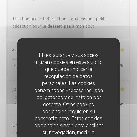
Très bon accueil et très bon. Toutefois une petite
déception pour le dessert, pas à mon goût.
Stéphanie
F
El restaurante y sus socios
2026-07-17
- 20:30 - Invitados 4
utilizan cookies en este sitio, lo
Servicio
:
5
/5
Ambiente
:
5
/5
Menú
:
5
/5
Calidad / Precio
:
5
/5
que puede implicar la
recopilación de datos
personales. Las cookies
Jonathan
D
denominadas «necesarias» son
obligatorias y se instalan por
2026-07-11
- 12:45 - Invitados 3
defecto. Otras cookies
Servicio
:
4
/5
Ambiente
:
5
/5
Menú
:
5
/5
Calidad / Precio
:
5
/5
opcionales requieren su
consentimiento. Estas cookies
opcionales sirven para analizar
Un peut d'attente mais cela en valait la peine, les
su navegación, medir la
cocktails sont très bon la viande très tendre les sauces