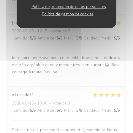
Política de protección de datos personales
Política de gestión de cookies
Jean Claude
L
2026-06-25
- 12:15 - Invitados 2
Servicio
:
5
/5
Ambiente
:
5
/5
Menú
:
5
/5
Calidad / Precio
:
5
/5
Je recommande vivement cette petite brasserie. L’endroit y
est très agréable et on y mange très bien surtout 😊. Bon
courage à toute l’équipe.
Mathilde
D
2026-06-26
- 19:00 - Invitados 3
Servicio
:
5
/5
Ambiente
:
5
/5
Menú
:
5
/5
Calidad / Precio
:
5
/5
Service nickel, personnel souriant et sympathique. Nous