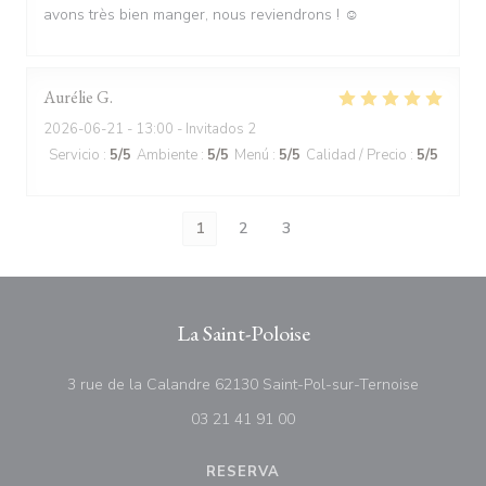
avons très bien manger, nous reviendrons ! ☺️
Aurélie
G
2026-06-21
- 13:00 - Invitados 2
Servicio
:
5
/5
Ambiente
:
5
/5
Menú
:
5
/5
Calidad / Precio
:
5
/5
1
2
3
La Saint-Poloise
((abre en
3 rue de la Calandre 62130 Saint-Pol-sur-Ternoise
03 21 41 91 00
RESERVA