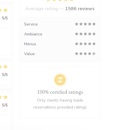
Average rating —
1586 reviews
:
5
/5
Service
Ambiance
Menus
Value
:
5
/5
100% certified ratings
Only clients having made
:
5
/5
reservations provided ratings