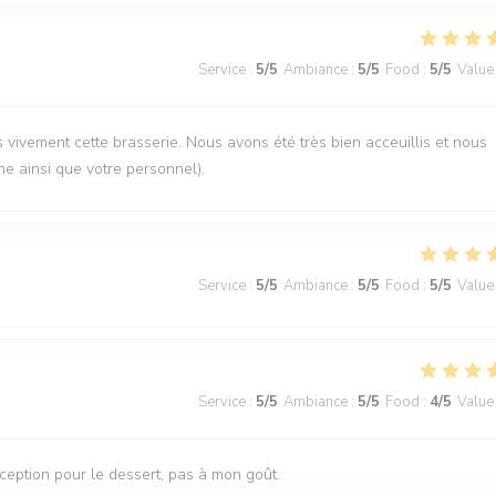
Service
:
5
/5
Ambiance
:
5
/5
Food
:
5
/5
Value
vement cette brasserie. Nous avons été très bien acceuillis et nous
ne ainsi que votre personnel).
Service
:
5
/5
Ambiance
:
5
/5
Food
:
5
/5
Value
Service
:
5
/5
Ambiance
:
5
/5
Food
:
4
/5
Value
éception pour le dessert, pas à mon goût.