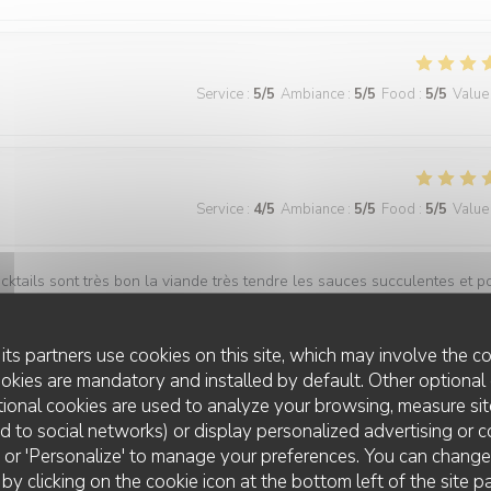
Service
:
5
/5
Ambiance
:
5
/5
Food
:
5
/5
Value
Service
:
4
/5
Ambiance
:
5
/5
Food
:
5
/5
Value
ocktails sont très bon la viande très tendre les sauces succulentes et p
 très abordable.
its partners use cookies on this site, which may involve the co
ookies are mandatory and installed by default. Other optional 
ional cookies are used to analyze your browsing, measure sit
Service
:
5
/5
Ambiance
:
5
/5
Food
:
5
/5
Value
ted to social networks) or display personalized advertising or c
ll' or 'Personalize' to manage your preferences. You can chang
 by clicking on the cookie icon at the bottom left of the site p