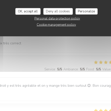
OK, accept all
Deny all cookies
Personalize
Personal data protection policy
Cookie management policy
Service
:
5
/5
Ambiance
:
5
/5
Food
:
5
/5
Value
x très correct
Service
:
5
/5
Ambiance
:
5
/5
Food
:
5
/5
Value
roit y est très agréable et on y mange très bien surtout 😊. Bon coura