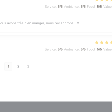
Service
:
5
/5
Ambiance
:
5
/5
Food
:
5
/5
Value
Nous avons très bien manger, nous reviendrons ! ☺️
Service
:
5
/5
Ambiance
:
5
/5
Food
:
5
/5
Value
1
2
3