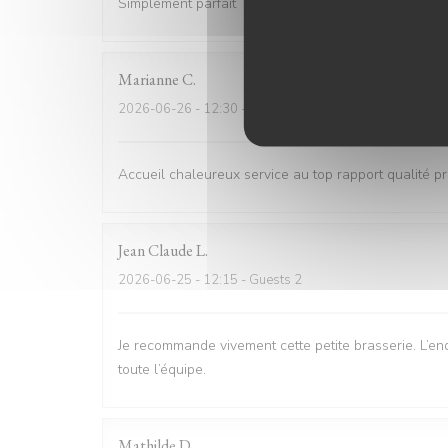
Simplement parfait
Marianne
C
2026-06-26
- 12:30 - Guests 6
Accueil chaleureux service au top rapport qualité pri
Jean Claude
L
2026-06-25
- 12:15 - Guests 2
Je recommande vivement cette petite brasserie. L’end
toute l’équipe.
Mathilde
D