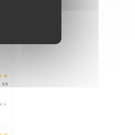
:
5
/5
:
5
/5
ge à