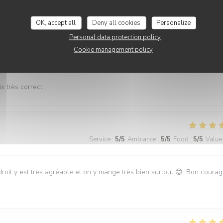
OK, accept all
Deny all cookies
Personalize
Personal data protection policy
Cookie management policy
Service
:
5
/5
Ambiance
:
5
/5
Food
:
5
/5
Value
x très correct
Service
:
5
/5
Ambiance
:
5
/5
Food
:
5
/5
Value
roit y est très agréable et on y mange très bien surtout 😊. Bon coura