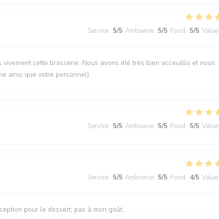
Service
:
5
/5
Ambiance
:
5
/5
Food
:
5
/5
Value
vement cette brasserie. Nous avons été très bien acceuillis et nous
ne ainsi que votre personnel).
Service
:
5
/5
Ambiance
:
5
/5
Food
:
5
/5
Value
Service
:
5
/5
Ambiance
:
5
/5
Food
:
4
/5
Value
éception pour le dessert, pas à mon goût.