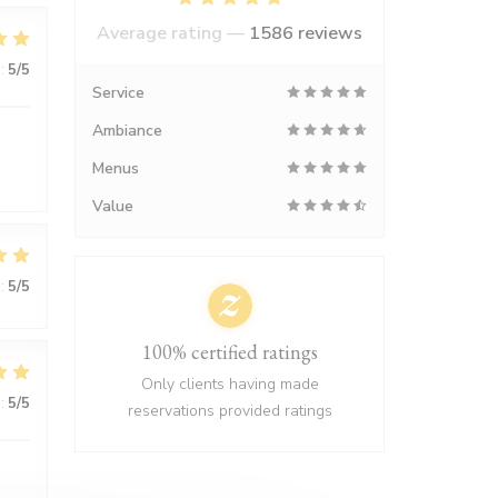
Average rating —
1586 reviews
:
5
/5
Service
Ambiance
Menus
Value
:
5
/5
100% certified ratings
Only clients having made
:
5
/5
reservations provided ratings