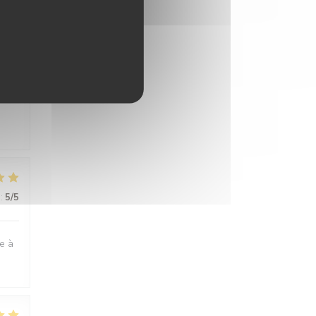
:
5
/5
:
5
/5
ge à