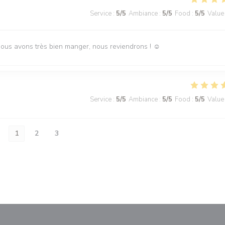
Service
:
5
/5
Ambiance
:
5
/5
Food
:
5
/5
Value
Nous avons très bien manger, nous reviendrons ! ☺️
Service
:
5
/5
Ambiance
:
5
/5
Food
:
5
/5
Value
1
2
3