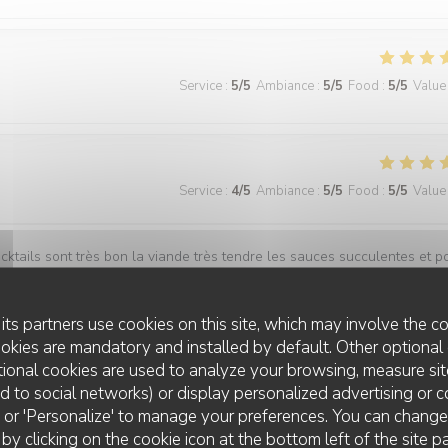
Service
:
5
/5
Ambiance
:
5
/5
Food
:
5
/5
Value
Service
:
4
/5
Ambiance
:
5
/5
Food
:
5
/5
Value
ocktails sont très bon la viande très tendre les sauces succulentes et p
 très abordable.
its partners use cookies on this site, which may involve the co
ookies are mandatory and installed by default. Other optional 
ional cookies are used to analyze your browsing, measure sit
Service
:
5
/5
Ambiance
:
5
/5
Food
:
5
/5
Value
ted to social networks) or display personalized advertising or c
ll' or 'Personalize' to manage your preferences. You can chang
 by clicking on the cookie icon at the bottom left of the site p