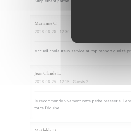
Simplement parfait
Marianne
C
2026-06-26
- 12:30 - Guests 6
Accueil chaleureux service au top rapport qualité pri
Jean Claude
L
2026-06-25
- 12:15 - Guests 2
Je recommande vivement cette petite brasserie. L’end
toute l’équipe.
Mathilde
D