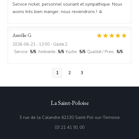
Service nickel, personnel souriant et sympathique. Nous
avons très bien manger, nous reviendrons ! ☺️
Aurélie
G
2026-06-21
- 13:00 - Gäste 2
Service
:
5
/5
Ambiente
:
5
/5
Küche
:
5
/5
Qualität / Preis
:
5
/5
1
2
3
La Saint-Poloise
((öffnet e
3 rue de la Calandre 62130 Saint-Pol-sur-Ternoise
03 21 41 91 00