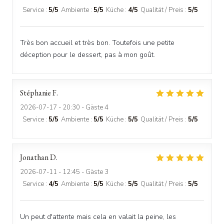
Service
:
5
/5
Ambiente
:
5
/5
Küche
:
4
/5
Qualität / Preis
:
5
/5
Très bon accueil et très bon. Toutefois une petite
déception pour le dessert, pas à mon goût.
Stéphanie
F
2026-07-17
- 20:30 - Gäste 4
Service
:
5
/5
Ambiente
:
5
/5
Küche
:
5
/5
Qualität / Preis
:
5
/5
Jonathan
D
2026-07-11
- 12:45 - Gäste 3
Service
:
4
/5
Ambiente
:
5
/5
Küche
:
5
/5
Qualität / Preis
:
5
/5
Un peut d'attente mais cela en valait la peine, les