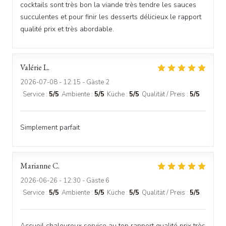
cocktails sont très bon la viande très tendre les sauces
succulentes et pour finir les desserts délicieux le rapport
qualité prix et très abordable.
Valérie
L
2026-07-08
- 12:15 - Gäste 2
Service
:
5
/5
Ambiente
:
5
/5
Küche
:
5
/5
Qualität / Preis
:
5
/5
Simplement parfait
Marianne
C
2026-06-26
- 12:30 - Gäste 6
Service
:
5
/5
Ambiente
:
5
/5
Küche
:
5
/5
Qualität / Preis
:
5
/5
Accueil chaleureux service au top rapport qualité prix très