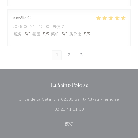
Aurélie
G
2026-06-21
- 13:00 - 来宾 2
服务
:
5
/5
氛围
:
5
/5
菜单
:
5
/5
质价比
:
5
/5
1
2
3
La Saint-Poloise
((在新窗口
3 rue de la Calandre 62130 Saint-Pol-sur-Ternoise
03 21 41 91 00
预订