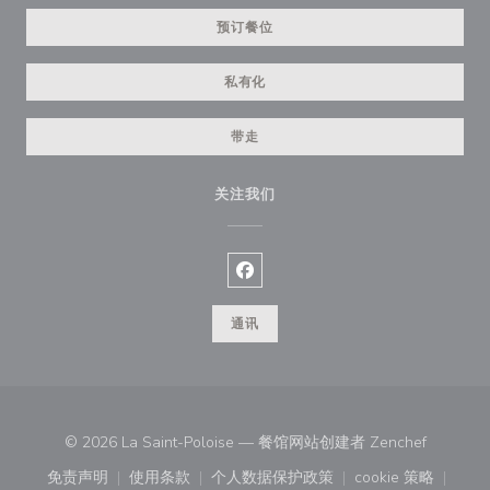
预订餐位
私有化
带走
关注我们
Facebook ((在新窗口中打开))
通讯
((在新窗
© 2026 La Saint-Poloise — 餐馆网站创建者
Zenchef
免责声明
使用条款
个人数据保护政策
cookie 策略
((在新窗口中打开))
((在新窗口中打开))
((在新窗口中打开))
((在新窗口中