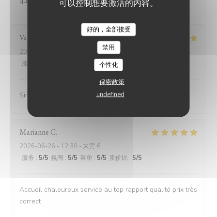
qualité prix et très abordable.
可以控制想要激活的内容。
好的，全部接受
Valérie
L
禁用
2026-07-08
- 12:15 - 来宾 2
服务
:
5
/5
氛围
:
5
/5
菜单
:
5
/5
质价比
:
5
/5
个性化
保密政策
undefined
Simplement parfait
Marianne
C
2026-06-26
- 12:30 - 来宾 6
服务
:
5
/5
氛围
:
5
/5
菜单
:
5
/5
质价比
:
5
/5
Accueil chaleureux service au top rapport qualité prix très
correct