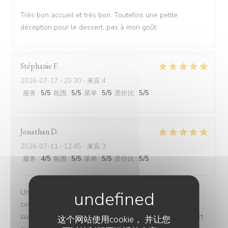
Très bon accueil et très bon. Toutefois une petite
déception pour le dessert, pas à mon goût.
Stéphanie
F
2026-07-17
- 20:30 - 来宾 4
服务
:
5
/5
氛围
:
5
/5
菜单
:
5
/5
质价比
:
5
/5
Jonathan
D
2026-07-11
- 12:45 - 来宾 3
服务
:
4
/5
氛围
:
5
/5
菜单
:
5
/5
质价比
:
5
/5
Un peut d'attente mais cela en valait la peine, les
cocktails sont très bon la viande très tendre les sauces
succulentes et pour finir les desserts délicieux le rapport
这个网站使用cookie， 并让您