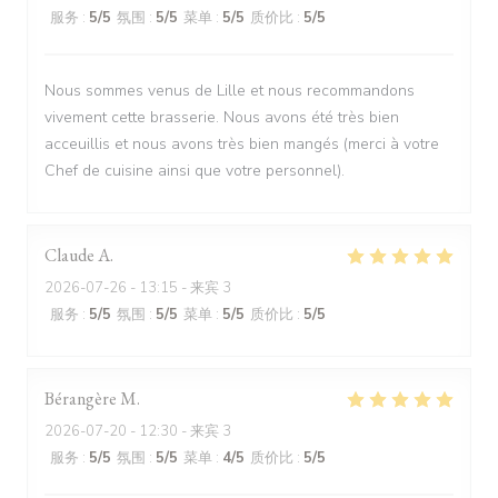
服务
:
5
/5
氛围
:
5
/5
菜单
:
5
/5
质价比
:
5
/5
Nous sommes venus de Lille et nous recommandons
vivement cette brasserie. Nous avons été très bien
acceuillis et nous avons très bien mangés (merci à votre
Chef de cuisine ainsi que votre personnel).
Claude
A
2026-07-26
- 13:15 - 来宾 3
服务
:
5
/5
氛围
:
5
/5
菜单
:
5
/5
质价比
:
5
/5
Bérangère
M
2026-07-20
- 12:30 - 来宾 3
服务
:
5
/5
氛围
:
5
/5
菜单
:
4
/5
质价比
:
5
/5