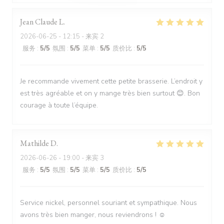
Jean Claude
L
2026-06-25
- 12:15 - 来宾 2
服务
:
5
/5
氛围
:
5
/5
菜单
:
5
/5
质价比
:
5
/5
Je recommande vivement cette petite brasserie. L’endroit y
est très agréable et on y mange très bien surtout 😊. Bon
courage à toute l’équipe.
Mathilde
D
2026-06-26
- 19:00 - 来宾 3
服务
:
5
/5
氛围
:
5
/5
菜单
:
5
/5
质价比
:
5
/5
Service nickel, personnel souriant et sympathique. Nous
avons très bien manger, nous reviendrons ! ☺️