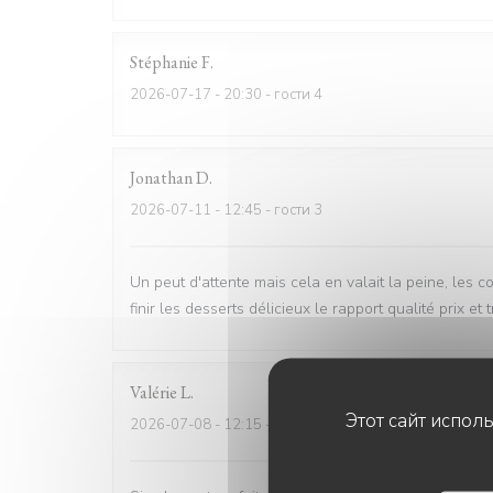
Stéphanie
F
2026-07-17
- 20:30 - гости 4
Jonathan
D
2026-07-11
- 12:45 - гости 3
Un peut d'attente mais cela en valait la peine, les c
finir les desserts délicieux le rapport qualité prix et
Valérie
L
Этот сайт испол
2026-07-08
- 12:15 - гости 2