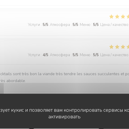
Услуги
:
5
/5
Атмосфера
:
5
/5
Меню
:
5
/5
Цена / качество
Услуги
:
4
/5
Атмосфера
:
5
/5
Меню
:
5
/5
Цена / качество
ocktails sont très bon la viande très tendre les sauces succulentes et p
 très abordable.
ьзует кукис и позволяет вам контролировать сервисы к
Услуги
:
5
/5
Атмосфера
:
5
/5
Меню
:
5
/5
Цена / качество
активировать