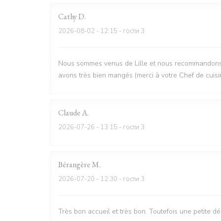
Cathy
D
2026-08-02
- 12:15 - гости 3
Nous sommes venus de Lille et nous recommandons vi
avons très bien mangés (merci à votre Chef de cuisi
Claude
A
2026-07-26
- 13:15 - гости 3
Bérangère
M
2026-07-20
- 12:30 - гости 3
Très bon accueil et très bon. Toutefois une petite d