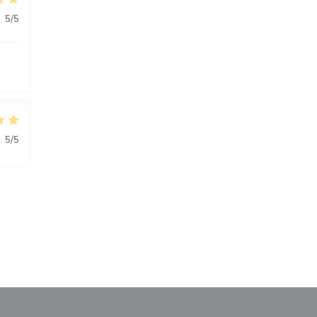
:
5
/5
:
5
/5