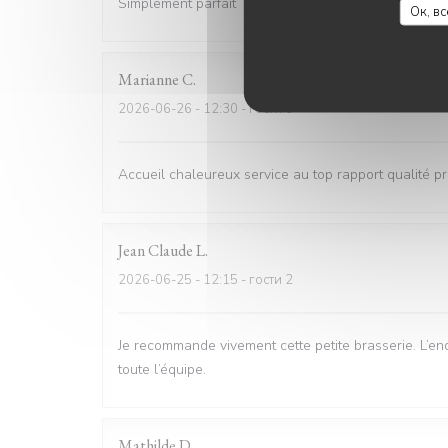
Simplement parfait
Ок, в
Marianne
C
2026-06-26
- 12:30 - гости 6
Accueil chaleureux service au top rapport qualité pri
Jean Claude
L
2026-06-25
- 12:15 - гости 2
Je recommande vivement cette petite brasserie. L’end
toute l’équipe.
Mathilde
D