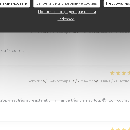
се активировать
Запретить использование cookies
Персонализ
Политика конфиденциальности
undefined
Услуги
:
5
/5
Атмосфера
:
5
/5
Меню
:
5
/5
Цена / качество
x très correct
Услуги
:
5
/5
Атмосфера
:
5
/5
Меню
:
5
/5
Цена / качество
roit y est très agréable et on y mange très bien surtout 😊. Bon coura