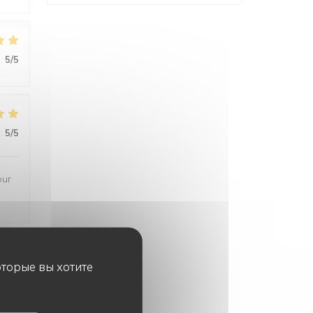
:
5
/5
:
5
/5
our
оторые вы хотите
:
5
/5