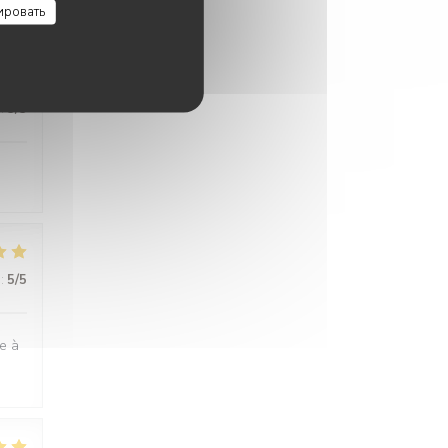
ировать
:
5
/5
:
5
/5
ge à