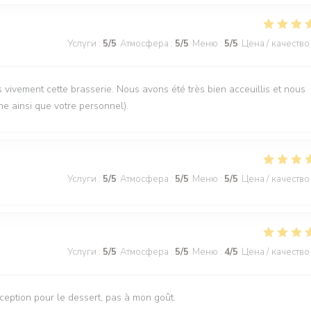
Услуги
:
5
/5
Атмосфера
:
5
/5
Меню
:
5
/5
Цена / качество
vement cette brasserie. Nous avons été très bien acceuillis et nous
ne ainsi que votre personnel).
Услуги
:
5
/5
Атмосфера
:
5
/5
Меню
:
5
/5
Цена / качество
Услуги
:
5
/5
Атмосфера
:
5
/5
Меню
:
4
/5
Цена / качество
éception pour le dessert, pas à mon goût.