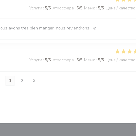
Услуги
:
5
/5
Атмосфера
:
5
/5
Меню
:
5
/5
Цена / качество
Nous avons très bien manger, nous reviendrons ! ☺️
Услуги
:
5
/5
Атмосфера
:
5
/5
Меню
:
5
/5
Цена / качество
1
2
3