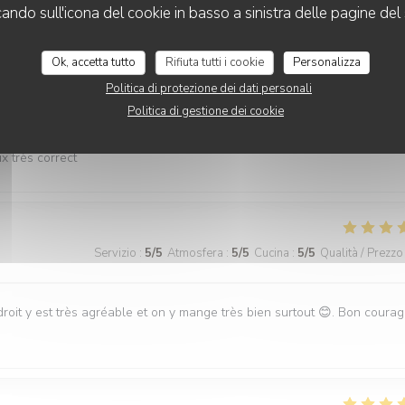
cando sull'icona del cookie in basso a sinistra delle pagine del 
Ok, accetta tutto
Rifiuta tutti i cookie
Personalizza
Politica di protezione dei dati personali
Servizio
:
5
/5
Atmosfera
:
5
/5
Cucina
:
5
/5
Qualità / Prezzo
Politica di gestione dei cookie
x très correct
Servizio
:
5
/5
Atmosfera
:
5
/5
Cucina
:
5
/5
Qualità / Prezzo
roit y est très agréable et on y mange très bien surtout 😊. Bon coura