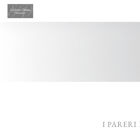
Personalizzazione delle tue scelte sui cookie
I PARERI