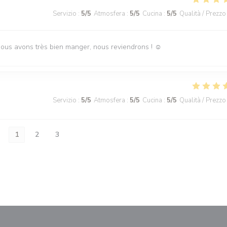
Servizio
:
5
/5
Atmosfera
:
5
/5
Cucina
:
5
/5
Qualità / Prezzo
Nous avons très bien manger, nous reviendrons ! ☺️
Servizio
:
5
/5
Atmosfera
:
5
/5
Cucina
:
5
/5
Qualità / Prezzo
1
2
3