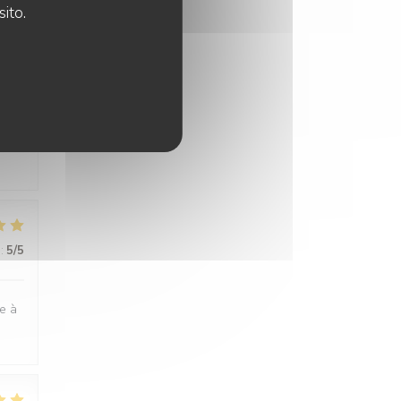
sito.
:
5
/5
:
5
/5
ge à