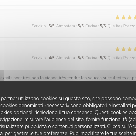
Servizio
:
5
/5
Atmosfera
:
5
/5
Cucina
:
5
/5
Qualità / Prezzo
Servizio
:
4
/5
Atmosfera
:
5
/5
Cucina
:
5
/5
Qualità / Prezzo
ocktails sont très bon la viande très tendre les sauces succulentes et p
 très abordable.
uoi partner utilizzano cookies su questo sito, che possono compo
 I cookies denominati «necessari» sono obbligatori e installati 
cookies opzionali richiedono il tuo consenso. Questi cookies o
Servizio
:
5
/5
Atmosfera
:
5
/5
Cucina
:
5
/5
Qualità / Prezzo
avigazione, misurare l'audience del sito, fornire funzionalità (a
isualizzare pubblicità o contenuti personalizzati. Clicca su 'Acce
za' per gestire le tue preferenze. Puoi modificare le tue scelte