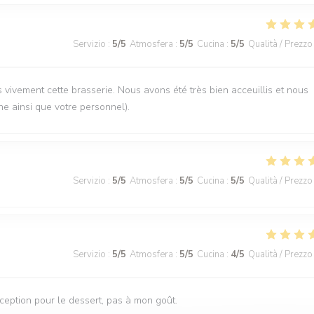
Servizio
:
5
/5
Atmosfera
:
5
/5
Cucina
:
5
/5
Qualità / Prezzo
vement cette brasserie. Nous avons été très bien acceuillis et nous
ne ainsi que votre personnel).
Servizio
:
5
/5
Atmosfera
:
5
/5
Cucina
:
5
/5
Qualità / Prezzo
Servizio
:
5
/5
Atmosfera
:
5
/5
Cucina
:
4
/5
Qualità / Prezzo
éception pour le dessert, pas à mon goût.