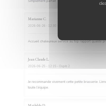
Simplement parfait
clic
Marianne
C
2026-06-26
- 12:30 - Ospiti 6
Accueil chaleureux service au top rapport qualité pri
Jean Claude
L
2026-06-25
- 12:15 - Ospiti 2
Je recommande vivement cette petite brasserie. L’end
toute l’équipe.
Mathilde
D