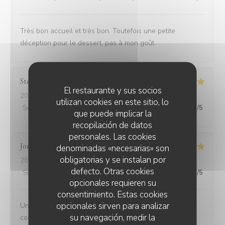
Très bon accueil et très bon. Toutefois une petite
déception pour le dessert, pas à mon goût.
Stéphanie
F
El restaurante y sus socios
2026-07-17
- 20:30 - Invitados 4
utilizan cookies en este sitio, lo
Servicio
:
5
/5
Ambiente
:
5
/5
Menú
:
5
/5
Calidad / Precio
:
5
/5
que puede implicar la
recopilación de datos
personales. Las cookies
Jonathan
D
denominadas «necesarias» son
obligatorias y se instalan por
2026-07-11
- 12:45 - Invitados 3
defecto. Otras cookies
Servicio
:
4
/5
Ambiente
:
5
/5
Menú
:
5
/5
Calidad / Precio
:
5
/5
opcionales requieren su
consentimiento. Estas cookies
opcionales sirven para analizar
Un peut d'attente mais cela en valait la peine, les
su navegación, medir la
cocktails sont très bon la viande très tendre les sauces