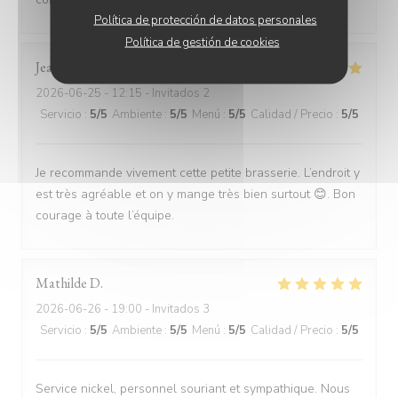
Política de protección de datos personales
Política de gestión de cookies
Jean Claude
L
2026-06-25
- 12:15 - Invitados 2
Servicio
:
5
/5
Ambiente
:
5
/5
Menú
:
5
/5
Calidad / Precio
:
5
/5
Je recommande vivement cette petite brasserie. L’endroit y
est très agréable et on y mange très bien surtout 😊. Bon
courage à toute l’équipe.
Mathilde
D
2026-06-26
- 19:00 - Invitados 3
Servicio
:
5
/5
Ambiente
:
5
/5
Menú
:
5
/5
Calidad / Precio
:
5
/5
Service nickel, personnel souriant et sympathique. Nous