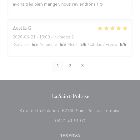
avons très bien manger, nous reviendrons ! ☺️
Aurélie
G
2026-06-21
- 13:00 - Invitados 2
Servicio
:
5
/5
Ambiente
:
5
/5
Menú
:
5
/5
Calidad / Precio
:
5
/5
1
2
3
La Saint-Poloise
((abre en
3 rue de la Calandre 62130 Saint-Pol-sur-Ternoise
03 21 41 91 00
RESERVA