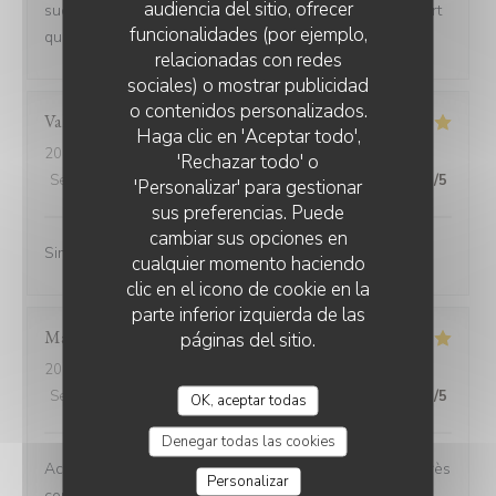
audiencia del sitio, ofrecer
succulentes et pour finir les desserts délicieux le rapport
funcionalidades (por ejemplo,
qualité prix et très abordable.
relacionadas con redes
sociales) o mostrar publicidad
o contenidos personalizados.
Valérie
L
Haga clic en 'Aceptar todo',
2026-07-08
- 12:15 - Invitados 2
'Rechazar todo' o
Servicio
:
5
/5
Ambiente
:
5
/5
Menú
:
5
/5
Calidad / Precio
:
5
/5
'Personalizar' para gestionar
sus preferencias. Puede
cambiar sus opciones en
Simplement parfait
cualquier momento haciendo
clic en el icono de cookie en la
parte inferior izquierda de las
Marianne
C
páginas del sitio.
2026-06-26
- 12:30 - Invitados 6
Servicio
:
5
/5
Ambiente
:
5
/5
Menú
:
5
/5
Calidad / Precio
:
5
/5
OK, aceptar todas
Denegar todas las cookies
Accueil chaleureux service au top rapport qualité prix très
Personalizar
correct