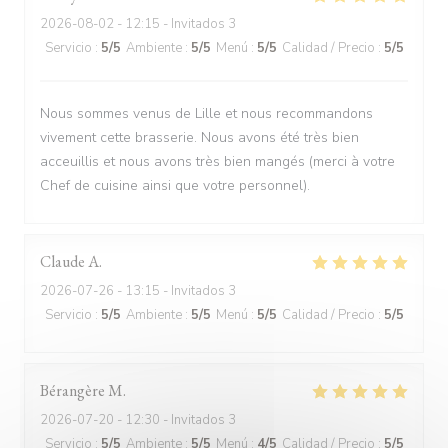
2026-08-02
- 12:15 - Invitados 3
Servicio
:
5
/5
Ambiente
:
5
/5
Menú
:
5
/5
Calidad / Precio
:
5
/5
Nous sommes venus de Lille et nous recommandons
vivement cette brasserie. Nous avons été très bien
acceuillis et nous avons très bien mangés (merci à votre
Chef de cuisine ainsi que votre personnel).
Claude
A
2026-07-26
- 13:15 - Invitados 3
Servicio
:
5
/5
Ambiente
:
5
/5
Menú
:
5
/5
Calidad / Precio
:
5
/5
Bérangère
M
2026-07-20
- 12:30 - Invitados 3
Servicio
:
5
/5
Ambiente
:
5
/5
Menú
:
4
/5
Calidad / Precio
:
5
/5