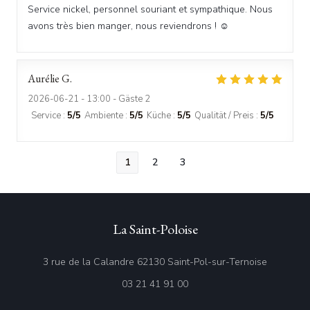
Service nickel, personnel souriant et sympathique. Nous
avons très bien manger, nous reviendrons ! ☺️
Aurélie
G
2026-06-21
- 13:00 - Gäste 2
Service
:
5
/5
Ambiente
:
5
/5
Küche
:
5
/5
Qualität / Preis
:
5
/5
1
2
3
La Saint-Poloise
((öffnet e
3 rue de la Calandre 62130 Saint-Pol-sur-Ternoise
03 21 41 91 00