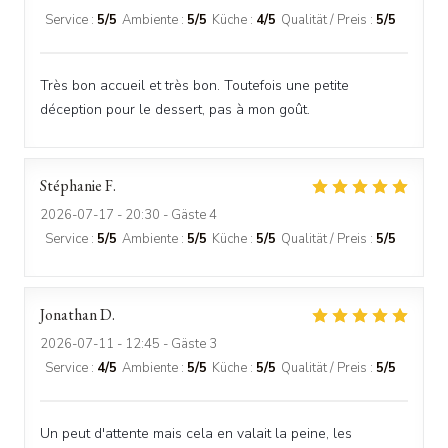
Service
:
5
/5
Ambiente
:
5
/5
Küche
:
4
/5
Qualität / Preis
:
5
/5
Très bon accueil et très bon. Toutefois une petite
déception pour le dessert, pas à mon goût.
Stéphanie
F
2026-07-17
- 20:30 - Gäste 4
Service
:
5
/5
Ambiente
:
5
/5
Küche
:
5
/5
Qualität / Preis
:
5
/5
Jonathan
D
2026-07-11
- 12:45 - Gäste 3
Service
:
4
/5
Ambiente
:
5
/5
Küche
:
5
/5
Qualität / Preis
:
5
/5
Un peut d'attente mais cela en valait la peine, les