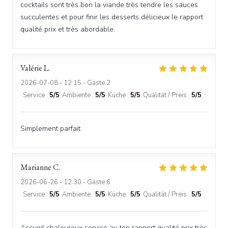
cocktails sont très bon la viande très tendre les sauces
succulentes et pour finir les desserts délicieux le rapport
qualité prix et très abordable.
Valérie
L
2026-07-08
- 12:15 - Gäste 2
Service
:
5
/5
Ambiente
:
5
/5
Küche
:
5
/5
Qualität / Preis
:
5
/5
Simplement parfait
Marianne
C
2026-06-26
- 12:30 - Gäste 6
Service
:
5
/5
Ambiente
:
5
/5
Küche
:
5
/5
Qualität / Preis
:
5
/5
Accueil chaleureux service au top rapport qualité prix très