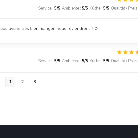
Service
:
5
/5
Ambiente
:
5
/5
Küche
:
5
/5
Qualität / Preis
Nous avons très bien manger, nous reviendrons ! ☺️
Service
:
5
/5
Ambiente
:
5
/5
Küche
:
5
/5
Qualität / Preis
1
2
3