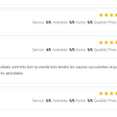
Service
:
5
/5
Ambiente
:
5
/5
Küche
:
5
/5
Qualität / Preis
Service
:
4
/5
Ambiente
:
5
/5
Küche
:
5
/5
Qualität / Preis
ocktails sont très bon la viande très tendre les sauces succulentes et p
 très abordable.
Service
:
5
/5
Ambiente
:
5
/5
Küche
:
5
/5
Qualität / Preis