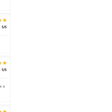
:
5
/5
:
5
/5
ge à