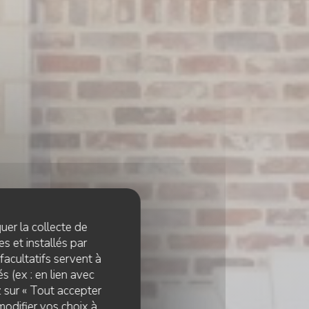
quer la collecte de
s et installés par
facultatifs servent à
s (ex : en lien avec
z sur « Tout accepter
modifier vos choix à